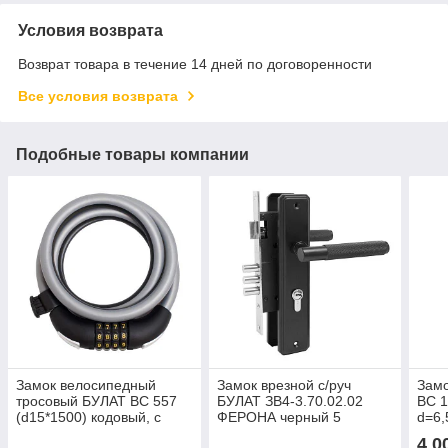
Условия возврата
Возврат товара в течение 14 дней по договоренности
Все условия возврата
Подобные товары компании
Замок велосипедный
Замок врезной с/руч
Зам
тросовый БУЛАТ ВС 557
БУЛАТ ЗВ4-3.70.02.02
ВС 1
(d15*1500) кодовый, с
ФЕРОНА черный 5
d=6
креплением на раму
перф.кл.
4 0