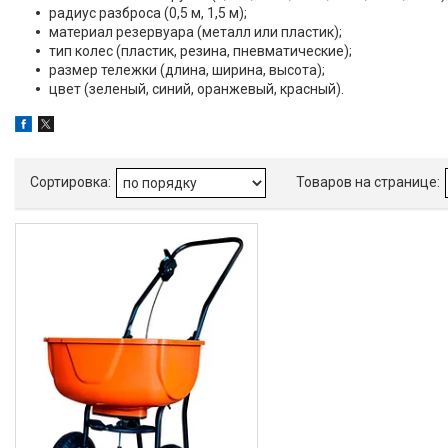
Замки велосипедные
радиус разброса (0,5 м, 1,5 м);
троссовые
материал резервуара (металл или пластик);
Добавки для ускорения
тип колес (пластик, резина, пневматические);
твердения бетона
размер тележки (длина, ширина, высота);
цвет (зеленый, синий, оранжевый, красный).
О нас
Контакты
Доставка и оплата
Отзывы
ЧаВо
Статьи