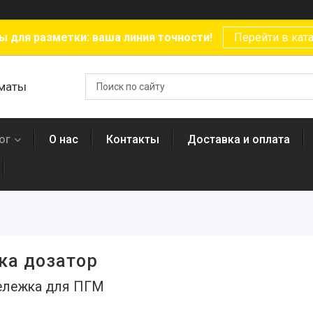
ы для разметки: ваша линия точности!
Перейти в кат
лматы
ог
О нас
Контакты
Доставка и оплата
ка дозатор
тележка для ПГМ