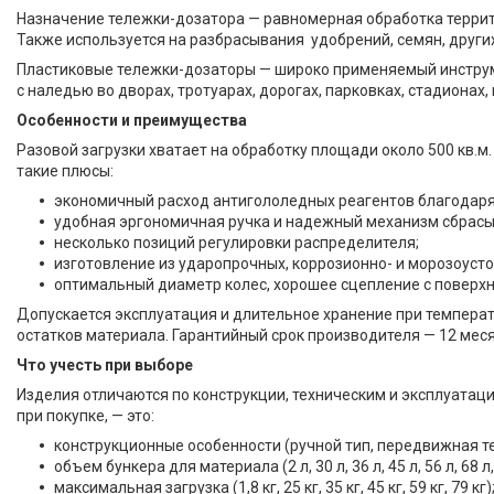
Назначение тележки-дозатора — равномерная обработка терри
Также используется на разбрасывания удобрений, семян, други
Каталог
Пластиковые тележки-дозаторы — широко применяемый инструме
Лента сигнальная
с наледью во дворах, тротуарах, дорогах, парковках, стадионах
Офисные кресла
Особенности и преимущества
Замки врезные и навесные
Разовой загрузки хватает на обработку площади около 500 кв.м
такие плюсы:
Доводчики дверные
экономичный расход антигололедных реагентов благодаря
Противогололедный реагент
удобная эргономичная ручка и надежный механизм сбрасы
Тележка разбрасыватель,
несколько позиций регулировки распределителя;
тележка дозатор
изготовление из ударопрочных, коррозионно- и морозоуст
Оборудование LOCKOUT
оптимальный диаметр колес, хорошее сцепление с поверхн
TAGOUT
Допускается эксплуатация и длительное хранение при температ
Ящик для песка, пескосоляной
остатков материала. Гарантийный срок производителя — 12 ме
смеси и противогололедных
Что учесть при выборе
реагентов
Изделия отличаются по конструкции, техническим и эксплуатац
Распродажа остатков
при покупке, — это:
Рукова пожарные
конструкционные особенности (ручной тип, передвижная те
Капиллярный контроль
объем бункера для материала (2 л, 30 л, 36 л, 45 л, 56 л, 68 л,
максимальная загрузка (1,8 кг, 25 кг, 35 кг, 45 кг, 59 кг, 79 кг)