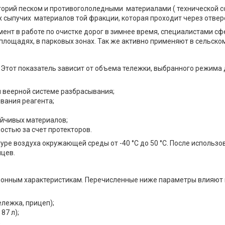
торий песком и противогололедными материалами ( технической 
х сыпучих материалов той фракции, которая проходит через отвер
нт в работе по очистке дорог в зимнее время, специалистами с
, площадях, в парковых зонах. Так же активно применяют в сельском
. Этот показатель зависит от объема тележки, выбранного режима
 веерной системе разбрасывания;
вания реагента;
ойчивых материалов;
остью за счет протекторов.
уре воздуха окружающей среды от -40 °C до 50 °C. После использо
сяцев.
ионным характеристикам. Перечисленные ниже параметры влияют и 
лежка, прицеп);
 87 л);
;