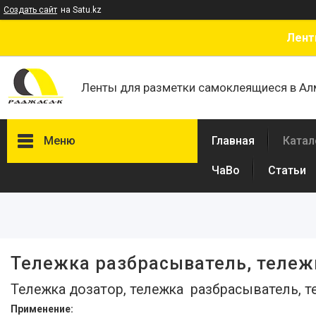
Создать сайт
на Satu.kz
Лент
Ленты для разметки самоклеящиеся в А
Меню
Главная
Катал
ЧаВо
Статьи
Фильтры
Цена
В наличии
Тележка разбрасыватель, тележ
Да
1
Тележка дозатор, тележка разбрасыватель, 
Применение: