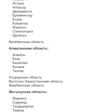
Астана
Атбасар
Державинск
Ерейментау
Есиль
Кокшетау
Макинск
Степногорск
Щучинск
Актюбинская область
Алматинская область
:
Алматы
Есик
Каскелен
Конаев
Талгар
Атырауская область
Восточно-Казахстанская область
Жамбылская область
Жетысуская область
:
Жаркент
Сарканд
Талдыкорган
Текели