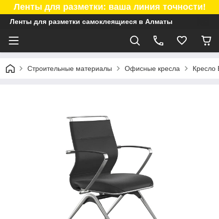
Ленты для разметки: ваша линия точности!
Ленты для разметки самоклеящиеся в Алматы
Строительные материалы
Офисные кресла
Кресло 