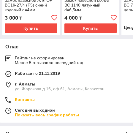
Замок навесной АЛЛЮР
Замок навесной БУЛАТ
Зам
ВС1К-27/4 (F5) синий
ВС 1140 латунный
ВС 7
кодовый d=4мм
d=6,5мм
цепь
3 000
4 000
₸
₸
Цен
Купить
Купить
О нас
Рейтинг не сформирован
Менее 5 отзывов за последний год
Работает с 21.11.2019
г. Алматы
ул. Жарокова д.16, оф.61, Алматы, Казахстан
Контакты
Сегодня выходной
Показать весь график работы