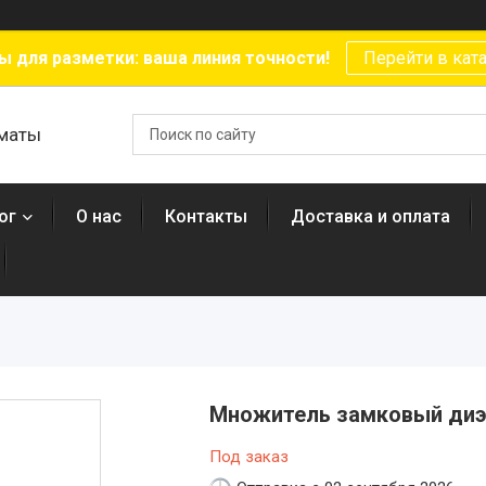
ы для разметки: ваша линия точности!
Перейти в кат
лматы
ог
О нас
Контакты
Доставка и оплата
Множитель замковый диэл
Под заказ