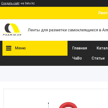
Создать сайт
на Satu.kz
Лент
Ленты для разметки самоклеящиеся в А
Меню
Главная
Катал
ЧаВо
Статьи
Каталог
Лента сигнальная
Офисные кресла
Замки врезные и навесные
Доводчики дверные
Противогололедный реагент
Тележка разбрасыватель,
тележка дозатор