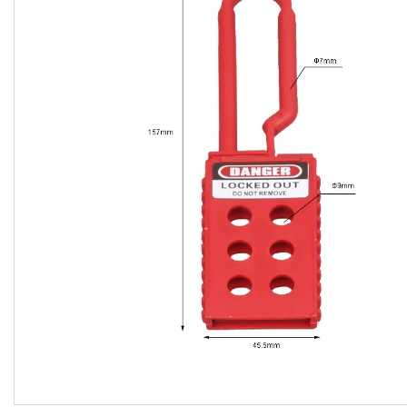
Оборудование LOCKOUT
TAGOUT
Ящик для песка, пескосоляной
смеси и противогололедных
реагентов
Распродажа остатков
Рукова пожарные
Капиллярный контроль
Замки велосипедные
троссовые
Добавки для ускорения
твердения бетона
О нас
Контакты
Доставка и оплата
Отзывы